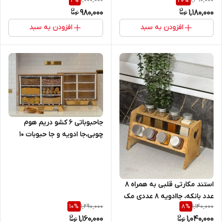
2
%
20
%
980,000
1,180,000
افزودن به سبد
افزودن به سبد
جاحبوباتی 6 کشو دریم هوم
چوبی،جا ادویه و جا حبوبات 10
کشو دریم هوم چوبی،جا
حبوبات،جاادویه
استند مکارتی قلبی به همراه ۸
عدد بانکه، جاادویه 8 عددی مک
1,290,000
1,140,000
10
%
8
%
کارتی به همراه استند
1,160,000
1,040,000