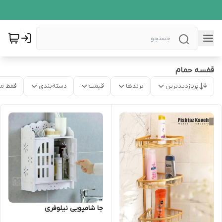
قفسه حمام
پربازدیدترین
برندها
قیمت
دسته‌بندی
فقط م
جا شامپویی نیلوفری