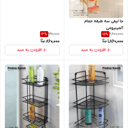
جا لیفی سه طبقه حمام
آلمینیومی
990,000
2,200,000
13
%
15
%
860,000
1,860,000
افزودن به سبد
افزودن به سبد