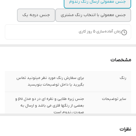
جنس معمولی ارسال رنگ رندوم
جنس معمولی با انتخاب رنگ مشتری
جنس درجه یک
زمان آماده‌سازی
5
روز کاری
مشخصات
رنگ
برای سفارش رنگ مورد نظر میتونید تماس
بگیرید یا داخل توضیحات بنویسید
سایر توضیحات
جنس زیره طلایی و نقره ای در دو مدل pu و
بعضی از رنگها فلزی می باشد و ارسال به
صورت رندوم است
نحوه ارسال
برای تعداد ارسال رو باربری انتخاب کنید و اگر با
نظرات
پست میخواید که ارسال انجام بشه هر دو