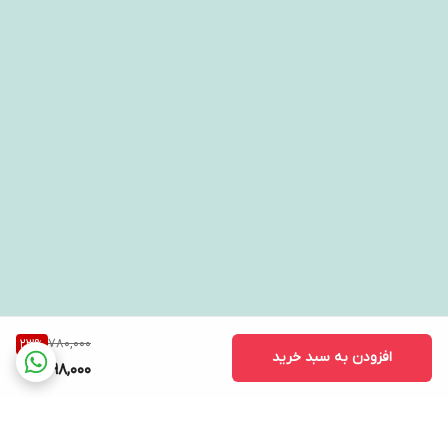
780,000
23
%
افزودن به سبد خرید
598,000