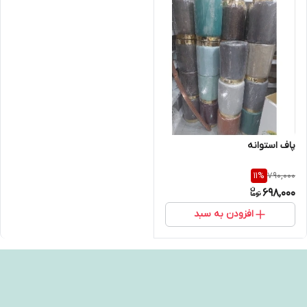
پاف استوانه
790,000
11
%
698,000
افزودن به سبد