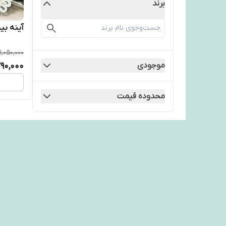
برند
آینه بی
1,050,000
90,000
موجودی
محدوده قیمت