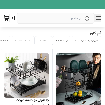
آبچکان
پربازدیدترین
برندها
قیمت
دسته‌بندی
فقط م
جا ظرفی دو طبقه کوچک ،