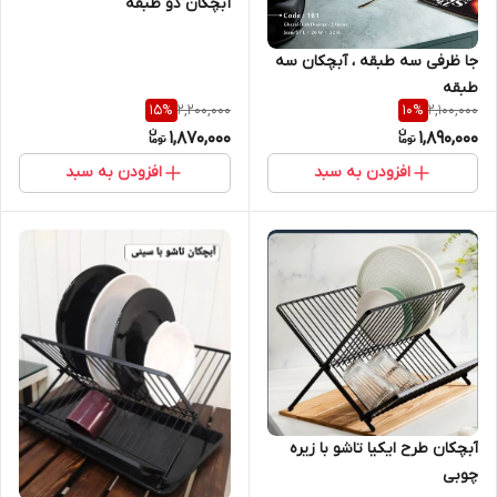
آبچکان دو طبقه
جا ظرفی سه طبقه ، آبچکان سه
طبقه
2,200,000
2,100,000
15
%
10
%
1,870,000
1,890,000
افزودن به سبد
افزودن به سبد
آبچکان طرح ایکیا تاشو با زیره
چوبی