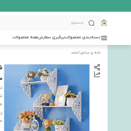
دسته‌بندی محصولات
پیگیری سفارش
همه محصولات
خانه ی سناتور
/
شلف
ش
س
دس
تع
ج
ر
سا