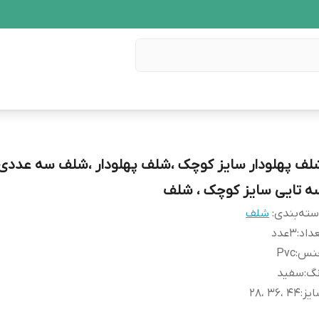
لف پهلودار سایز کوچک ،شلف پهلودار ،شلف سه عددی
ه تایی سایز کوچک ، شلف
ته‌بندی
:
شلف
داد
:
۳عدد
نس
:
Pvc
نگ
:
سفید
یز
:
۴۴ ،۳۶ ،۲۸