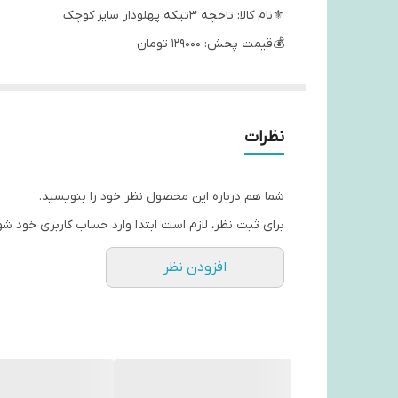
⚜نام کالا: تاخچه ۳تیکه پهلودار سایز کوچک
💰قیمت پخش: 129000 تومان
📐طول۴۴:۳۶:۲۸
📐عرض ۹ سانت
✅نوع جنس : پی وی سی ضد آب
نظرات
📞09199266596
شما هم درباره این محصول نظر خود را بنویسید.
برای ثبت نظر، لازم است ابتدا وارد حساب کاربری خود شو
افزودن نظر