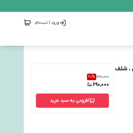
ورود | ثبت‌نام
 ، شلف
20
%
870,000
690,000
افزودن به سبد خرید