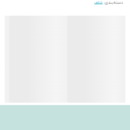
دسته‌بندی
:
شلف
♦️♦️شعار ما کیفیت ماست♦️♦️