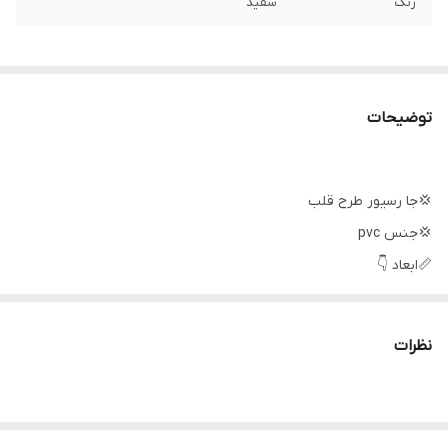
رنگ
سفید
توضیحات
💢جا رسیور طرح قلب
💢جنس pvc
📏ابعاد 👇
عرض: 60سانت
ارتفاع: 14سانت
نظرات
عمق: 25سانت
قیمت ۱۴۸۰۰۰ تومان