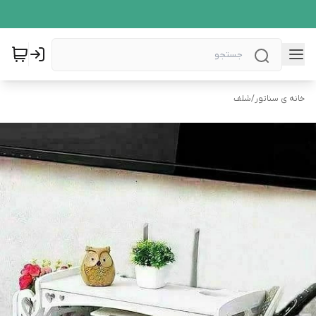
خانه ی سناتور
/
شلف