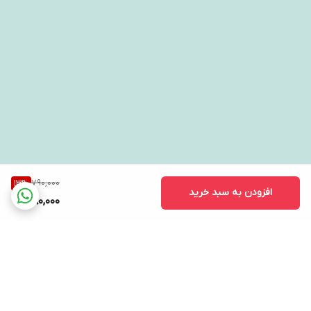
790,000
13
%
افزودن به سبد خرید
680,000