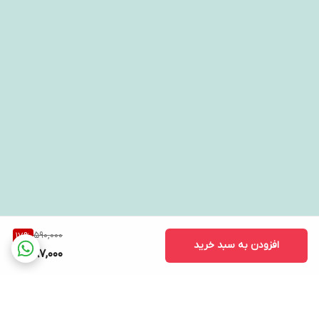
590,000
17
%
افزودن به سبد خرید
487,000