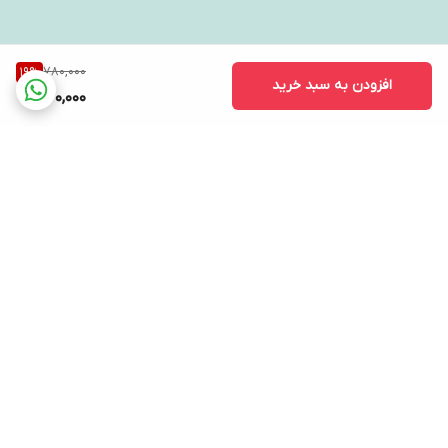
780,000
19
%
افزودن به سبد خرید
630,000
برگشت به بالا