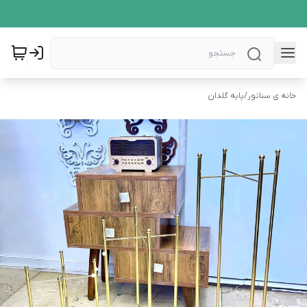
خانه ی سناتور
/
پایه گلدان