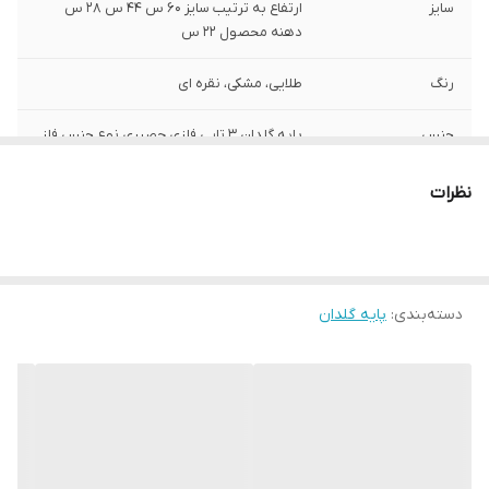
سایز
ارتفاع به ترتیب سایز ۶۰ س ۴۴ س ۲۸ س
دهنه محصول ۲۲ س
رنگ
طلایی، مشکی، نقره ای
جنس
پایه گلدان ۳ تایی فلزی حصیری نوع جنس فلز
آبکاری رنگ ثابت فورتیک
نظرات
سایر توضیحات
برای انتخاب رنگ داخل توضیحات حتما نوشته
شود در صورت انتخاب نکردن به صورت رندوم
ارسال میشود، کار طبق عکس دوم و سوم
ارسال میشود.
دسته‌بندی
:
پایه گلدان
نحوه ارسال
ارسال اینکار با باربری انجام میشود