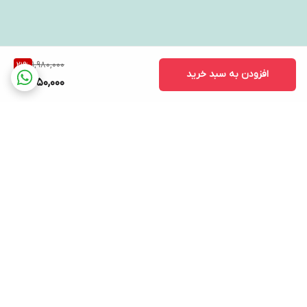
1,980,000
21
%
افزودن به سبد خرید
1,550,000
برگشت به بالا