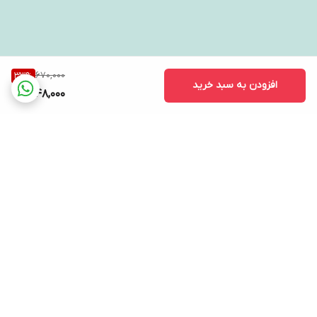
670,000
33
%
افزودن به سبد خرید
448,000
برگشت به بالا