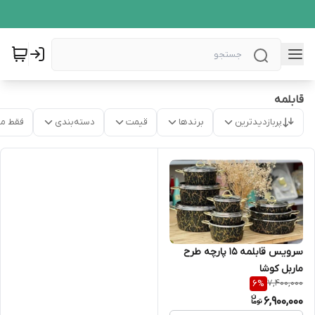
قابلمه
پربازدیدترین
برندها
قیمت
دسته‌بندی
فقط م
سرویس قابلمه ۱۵ پارچه طرح
ماربل کوشا
7,400,000
6
%
6,900,000